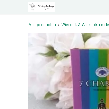
Overslaan naar inhoud
Startpagina
Shop
Prak
Alle producten
Wierook & Wierookhoude