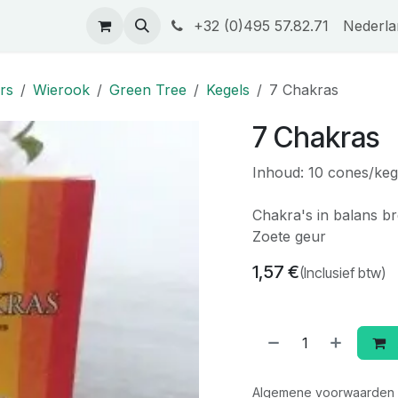
tijk
Contact
Privacy beleid
+32 (0)495 57.82.71
Opleidingen & Workshops
Nederla
rs
Wierook
Green Tree
Kegels
7 Chakras
7 Chakras
Inhoud: 10 cones/keg
Chakra's in balans b
Zoete geur
1,57
€
(Inclusief btw)
Algemene voorwaarden