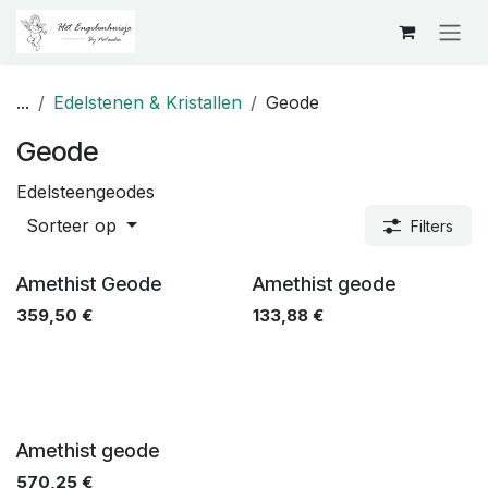
Overslaan naar inhoud
...
Edelstenen & Kristallen
Geode
Geode
Edelsteengeodes
Sorteer op
Filters
Amethist Geode
Amethist geode
359,50
€
133,88
€
Amethist geode
570,25
€