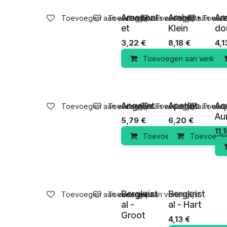
Amazoni
Amber -
Am
Toevoegen aan verlanglijst
Toevoegen aan verlanglijst
Toevoegen aan verlan
Toevoeg
et
Klein
do
3,22
€
8,18
€
4,1
Toevoegen aan winkelm
Angeliet
Apatiet
Aq
Toevoegen aan verlanglijst
Toevoegen aan verlanglijst
Toevoegen aan verlan
Toevoeg
Au
5,79
€
6,20
€
11,
Toevoegen aan winkelm
Toevoegen
Bergkrist
Bergkrist
Toevoegen aan verlanglijst
Toevoegen aan verlanglijst
al -
al - Hart
Groot
4,13
€