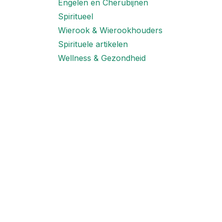
Engelen en Cherubijnen
Spiritueel
Wierook & Wierookhouders
Spirituele artikelen
Wellness & Gezondheid
Labels
Cadeaubon
Prijsbereik
Handige links
Startpagina
Openingsuren winkel
Producten
Diensten
Privacy Beleid
Contact