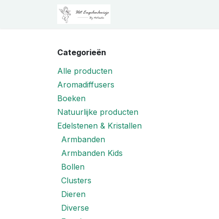
Overslaan naar inhoud
Startpagina
Shop
Prak
Categorieën
Alle producten
Aromadiffusers
Boeken
Natuurlijke producten
Edelstenen & Kristallen
Armbanden
Armbanden Kids
Bollen
Clusters
Dieren
Diverse