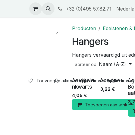
tijk
Contact
Privacy beleid
+32 (0)495 57.82.71
Opleidingen & Workshops
Nederla
Producten
Edelstenen & K
Hangers
Hangers vervaardigd uit ed
Naam (A-Z)
Sorteer op:
Aardbeie
Abelone
Ag
Toevoegen aan verlanglijst
Toevoegen aan verlanglijst
Toevoegen aan verlan
Toevoeg
nkwarts
Bo
3,22
€
aa
4,05
€
3,
Toevoegen aan winkelm